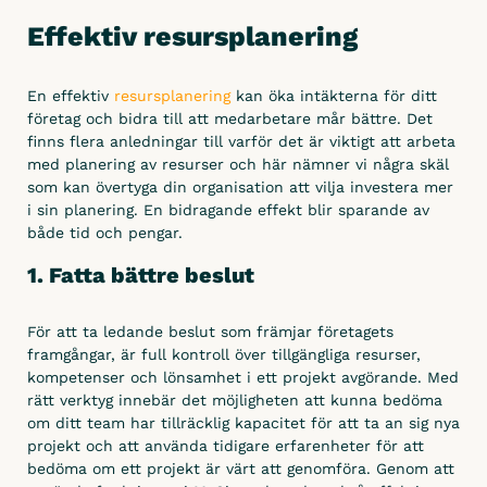
Effektiv resursplanering
Tidrapportering
Fordonsrapportering
En effektiv
resursplanering
kan öka intäkterna för ditt
Materialrapportering
företag och bidra till att medarbetare mår bättre. Det
finns flera anledningar till varför det är viktigt att arbeta
Ersättningar
med planering av resurser och här nämner vi några skäl
som kan övertyga din organisation att vilja investera mer
Hantera
i sin planering. En bidragande effekt blir sparande av
både tid och pengar.
Projektuppföljning
1. Fatta bättre beslut
Fakturaunderlag
Löneunderlag
För att ta ledande beslut som främjar företagets
ÄTA – hantering
framgångar, är full kontroll över tillgängliga resurser,
kompetenser och lönsamhet i ett projekt avgörande. Med
Leverantörsfaktura
rätt verktyg innebär det möjligheten att kunna bedöma
om ditt team har tillräcklig kapacitet för att ta an sig nya
Byggdagbok
projekt och att använda tidigare erfarenheter för att
Arbetsorder
bedöma om ett projekt är värt att genomföra. Genom att