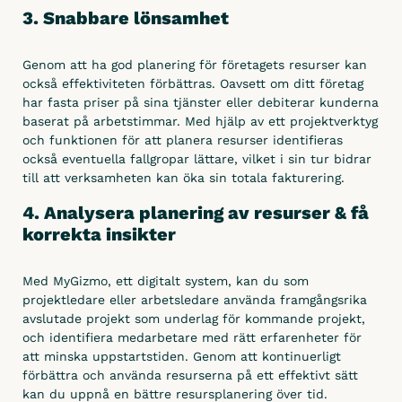
Integrera
3. Snabbare lönsamhet
Lönesystem
Genom att ha god planering för företagets resurser kan
Visma Lön 300 / 600
också effektiviteten förbättras. Oavsett om ditt företag
har fasta priser på sina tjänster eller debiterar kunderna
Fortnox Lön
baserat på arbetstimmar. Med hjälp av ett projektverktyg
Crona Lön
och funktionen för att planera resurser identifieras
också eventuella fallgropar lättare, vilket i sin tur bidrar
Kontek Lön
till att verksamheten kan öka sin totala fakturering.
Edisson Lön
4. Analysera planering av resurser & få
korrekta insikter
Med MyGizmo, ett digitalt system, kan du som
projektledare eller arbetsledare använda framgångsrika
avslutade projekt som underlag för kommande projekt,
och identifiera medarbetare med rätt erfarenheter för
att minska uppstartstiden. Genom att kontinuerligt
förbättra och använda resurserna på ett effektivt sätt
kan du uppnå en bättre resursplanering över tid.