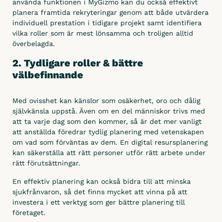
använda funktionen i MyGizmo kan du också effektivt
Dokumenthantering
planera framtida rekryteringar genom att både utvärdera
individuell prestation i tidigare projekt samt identifiera
Formulär & Checklistor
vilka roller som är mest lönsamma och troligen alltid
Kundsignatur
överbelagda.
Attestering
2. Tydligare roller & bättre
välbefinnande
Prislistor
Med ovisshet kan känslor som osäkerhet, oro och dålig
Integrera
självkänsla uppstå. Även om en del människor trivs med
att ta varje dag som den kommer, så är det mer vanligt
Ekonomisystem
att anställda föredrar tydlig planering med vetenskapen
om vad som förväntas av dem. En digital resursplanering
Fortnox
kan säkerställa att rätt personer utför rätt arbete under
Spiris (tidigare Visma)
rätt förutsättningar.
Visma
En effektiv planering kan också bidra till att minska
sjukfrånvaron, så det finns mycket att vinna på att
Administration 1 000 / 2 000
investera i ett verktyg som ger bättre planering till
företaget.