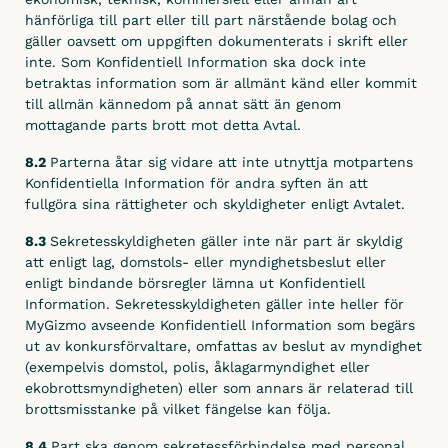
hänförliga till part eller till part närstående bolag och
gäller oavsett om uppgiften dokumenterats i skrift eller
inte. Som Konfidentiell Information ska dock inte
betraktas information som är allmänt känd eller kommit
till allmän kännedom på annat sätt än genom
mottagande parts brott mot detta Avtal.
8.2
Parterna åtar sig vidare att inte utnyttja motpartens
Konfidentiella Information för andra syften än att
fullgöra sina rättigheter och skyldigheter enligt Avtalet.
8.3
Sekretesskyldigheten gäller inte när part är skyldig
att enligt lag, domstols- eller myndighetsbeslut eller
enligt bindande börsregler lämna ut Konfidentiell
Information. Sekretesskyldigheten gäller inte heller för
MyGizmo avseende Konfidentiell Information som begärs
ut av konkursförvaltare, omfattas av beslut av myndighet
(exempelvis domstol, polis, åklagarmyndighet eller
ekobrottsmyndigheten) eller som annars är relaterad till
brottsmisstanke på vilket fängelse kan följa.
8.4
Part ska genom sekretessförbindelse med personal