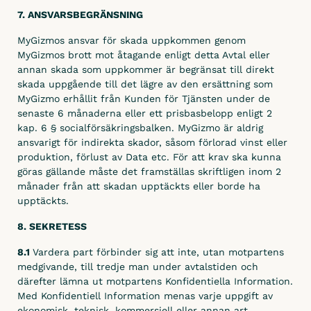
7. ANSVARSBEGRÄNSNING
MyGizmos ansvar för skada uppkommen genom
MyGizmos brott mot åtagande enligt detta Avtal eller
annan skada som uppkommer är begränsat till direkt
skada uppgående till det lägre av den ersättning som
MyGizmo erhållit från Kunden för Tjänsten under de
senaste 6 månaderna eller ett prisbasbelopp enligt 2
kap. 6 § socialförsäkringsbalken. MyGizmo är aldrig
ansvarigt för indirekta skador, såsom förlorad vinst eller
produktion, förlust av Data etc. För att krav ska kunna
göras gällande måste det framställas skriftligen inom 2
månader från att skadan upptäckts eller borde ha
upptäckts.
8. SEKRETESS
8.1
Vardera part förbinder sig att inte, utan motpartens
medgivande, till tredje man under avtalstiden och
därefter lämna ut motpartens Konfidentiella Information.
Med Konfidentiell Information menas varje uppgift av
ekonomisk, teknisk, kommersiell eller annan art