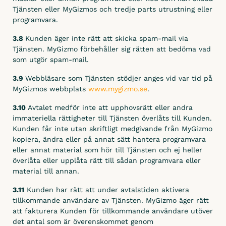
Tjänsten eller MyGizmos och tredje parts utrustning eller
programvara.
3.8
Kunden äger inte rätt att skicka spam-mail via
Tjänsten. MyGizmo förbehåller sig rätten att bedöma vad
som utgör spam-mail.
3.9
Webbläsare som Tjänsten stödjer anges vid var tid på
MyGizmos webbplats
www.mygizmo.se
.
3.10
Avtalet medför inte att upphovsrätt eller andra
immateriella rättigheter till Tjänsten överlåts till Kunden.
Kunden får inte utan skriftligt medgivande från MyGizmo
kopiera, ändra eller på annat sätt hantera programvara
eller annat material som hör till Tjänsten och ej heller
överlåta eller upplåta rätt till sådan programvara eller
material till annan.
3.11
Kunden har rätt att under avtalstiden aktivera
tillkommande användare av Tjänsten. MyGizmo äger rätt
att fakturera Kunden för tillkommande användare utöver
det antal som är överenskommet genom