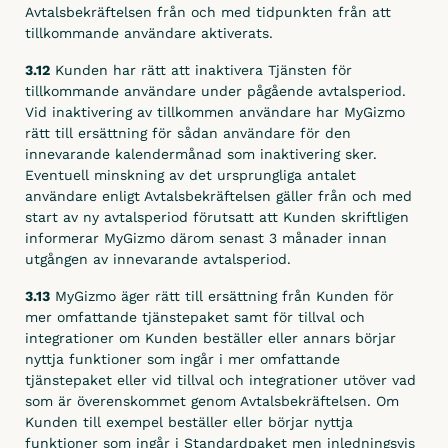
Avtalsbekräftelsen från och med tidpunkten från att
tillkommande användare aktiverats.
3.12
Kunden har rätt att inaktivera Tjänsten för
tillkommande användare under pågående avtalsperiod.
Vid inaktivering av tillkommen användare har MyGizmo
rätt till ersättning för sådan användare för den
innevarande kalendermånad som inaktivering sker.
Eventuell minskning av det ursprungliga antalet
användare enligt Avtalsbekräftelsen gäller från och med
start av ny avtalsperiod förutsatt att Kunden skriftligen
informerar MyGizmo därom senast 3 månader innan
utgången av innevarande avtalsperiod.
3.13
MyGizmo äger rätt till ersättning från Kunden för
mer omfattande tjänstepaket samt för tillval och
integrationer om Kunden beställer eller annars börjar
nyttja funktioner som ingår i mer omfattande
tjänstepaket eller vid tillval och integrationer utöver vad
som är överenskommet genom Avtalsbekräftelsen. Om
Kunden till exempel beställer eller börjar nyttja
funktioner som ingår i Standardpaket men inledningsvis