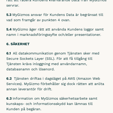
rätt att radera Kundens kvarvarande Data från MyGizmos
servrar.
5.3
MyGizmos ansvar för Kundens Data är begränsat till
vad som framgår av punkten 4 ovan.
5.4
MyGizmo äger rätt att använda Kundens loggor samt
namn i marknadsföringssyfte och/eller presentationer.
6. SÄKERHET
6.1
All datakommunikation genom Tjänsten sker med
Secure Sockets Layer (SSL). För att få tillgång till
Tjänsten krävs inloggning med användarnamn,
databasnamn och lösenord.
6.2
Tjänsten driftas i dagsläget på AWS (Amazon Web
Services). MyGizmo förbehåller sig dock rätten att anlita
annan leverantör för drift.
6.3
Information om
MyGizmos säkerhetsarbete samt
kunskaps- och informationsskydd kan lämnas till
Kunden på begäran.