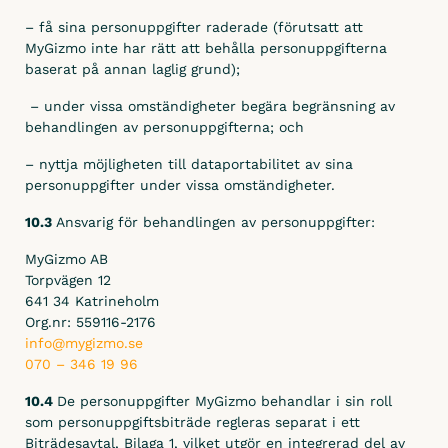
– få sina personuppgifter raderade (förutsatt att
MyGizmo inte har rätt att behålla personuppgifterna
baserat på annan laglig grund);
– under vissa omständigheter begära begränsning av
behandlingen av personuppgifterna; och
– nyttja möjligheten till dataportabilitet av sina
personuppgifter under vissa omständigheter.
10.3
Ansvarig för behandlingen av personuppgifter:
MyGizmo AB
Torpvägen 12
641 34 Katrineholm
Org.nr: 559116-2176
info@mygizmo.se
070 – 346 19 96
10.4
De personuppgifter MyGizmo behandlar i sin roll
som personuppgiftsbiträde regleras separat i ett
Biträdesavtal, Bilaga 1, vilket utgör en integrerad del av