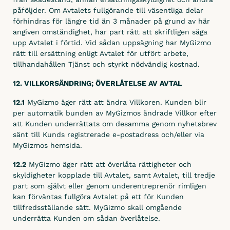
påföljder. Om Avtalets fullgörande till väsentliga delar
förhindras för längre tid än 3 månader på grund av här
angiven omständighet, har part rätt att skriftligen säga
upp Avtalet i förtid. Vid sådan uppsägning har MyGizmo
rätt till ersättning enligt Avtalet för utfört arbete,
tillhandahållen Tjänst och styrkt nödvändig kostnad.
12. VILLKORSÄNDRING; ÖVERLÅTELSE AV AVTAL
12.1
MyGizmo äger rätt att ändra Villkoren. Kunden blir
per automatik bunden av MyGizmos ändrade Villkor efter
att Kunden underrättats om desamma genom nyhetsbrev
sänt till Kunds registrerade e-postadress och/eller via
MyGizmos hemsida.
12.2
MyGizmo äger rätt att överlåta rättigheter och
skyldigheter kopplade till Avtalet, samt Avtalet, till tredje
part som självt eller genom underentreprenör rimligen
kan förväntas fullgöra Avtalet på ett för Kunden
tillfredsställande sätt. MyGizmo skall omgående
underrätta Kunden om sådan överlåtelse.