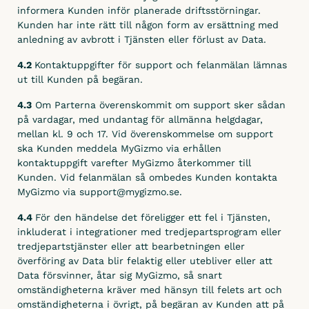
informera Kunden inför planerade driftsstörningar.
Kunden har inte rätt till någon form av ersättning med
anledning av avbrott i Tjänsten eller förlust av Data.
4.2
Kontaktuppgifter för support och felanmälan lämnas
ut till Kunden på begäran.
4.3
Om Parterna överenskommit om support sker sådan
på vardagar, med undantag för allmänna helgdagar,
mellan kl. 9 och 17. Vid överenskommelse om support
ska Kunden meddela MyGizmo via erhållen
kontaktuppgift varefter MyGizmo återkommer till
Kunden. Vid felanmälan så ombedes Kunden kontakta
MyGizmo via support@mygizmo.se.
4.4
För den händelse det föreligger ett fel i Tjänsten,
inkluderat i integrationer med tredjepartsprogram eller
tredjepartstjänster eller att bearbetningen eller
överföring av Data blir felaktig eller utebliver eller att
Data försvinner, åtar sig MyGizmo, så snart
omständigheterna kräver med hänsyn till felets art och
omständigheterna i övrigt, på begäran av Kunden att på