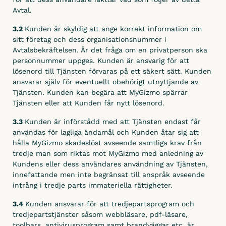
Integrera
Avtal.
Lönesystem
3.2
Kunden är skyldig att ange korrekt information om
sitt företag och dess organisationsnummer i
Visma Lön 300 / 600
Avtalsbekräftelsen. Är det fråga om en privatperson ska
Fortnox Lön
personnummer uppges. Kunden är ansvarig för att
lösenord till Tjänsten förvaras på ett säkert sätt. Kunden
Crona Lön
ansvarar själv för eventuellt obehörigt utnyttjande av
Tjänsten. Kunden kan begära att MyGizmo spärrar
Kontek Lön
Tjänsten eller att Kunden får nytt lösenord.
Edisson Lön
3.3
Kunden är införstådd med att Tjänsten endast får
användas för lagliga ändamål och Kunden åtar sig att
hålla MyGizmo skadeslöst avseende samtliga krav från
tredje man som riktas mot MyGizmo med anledning av
Kundens eller dess användares användning av Tjänsten,
innefattande men inte begränsat till anspråk avseende
intrång i tredje parts immateriella rättigheter.
3.4
Kunden ansvarar för att tredjepartsprogram och
tredjepartstjänster såsom webbläsare, pdf-läsare,
toolbars, antivirusprogram samt brandväggar etc. är