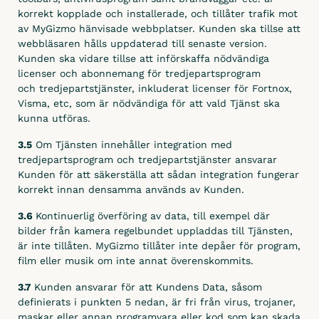
korrekt kopplade och installerade, och tillåter trafik mot
av MyGizmo hänvisade webbplatser. Kunden ska tillse att
webbläsaren hålls uppdaterad till senaste version.
Kunden ska vidare tillse att införskaffa nödvändiga
licenser och abonnemang för tredjepartsprogram
och tredjepartstjänster, inkluderat licenser för Fortnox,
Visma, etc, som är nödvändiga för att vald Tjänst ska
kunna utföras.
3.5
Om Tjänsten innehåller integration med
tredjepartsprogram och tredjepartstjänster ansvarar
Kunden för att säkerställa att sådan integration fungerar
korrekt innan densamma används av Kunden.
3.6
Kontinuerlig överföring av data, till exempel där
bilder från kamera regelbundet uppladdas till Tjänsten,
är inte tillåten. MyGizmo tillåter inte depåer för program,
film eller musik om inte annat överenskommits.
3.7
Kunden ansvarar för att Kundens Data, såsom
definierats i punkten 5 nedan, är fri från virus, trojaner,
maskar eller annan programvara eller kod som kan skada