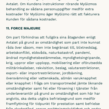
Avtalet. Om Kundens instruktioner rörande MyGizmos
behandling av sådana personuppgifter medför extra
kostnader för MyGizmo äger MyGizmo rätt att fakturera
Kunden för sådana kostnader.
11. FORCE MAJEURE
Om part förhindras att fullgöra sina åtaganden enligt
Avtalet på grund av omständighet som part inte kunnat
råda över såsom, men inte begränsat till, blixtnedslag,
arbetskonflikt, eldsvåda, naturkatastrof, pandemi,
ändrad myndighetsbestämmelse, myndighetsingripande,
krig, uppror eller upplopp, mobilisering eller oförutsedda
militärinkallelser, rekvisition, beslag, valutarestriktioner,
export- eller importrestriktioner, jordbävning,
översvämning eller vattenskada, allmän varuknapphet
eller knapphet i fråga om transportmedel jämte liknande
omständigheter samt fel eller försening i tjänster från
underleverantör på grund av omständighet som här har
angivits, ska detta utgöra befrielsegrund som medför
framflyttning för tidpunkt för prestation samt befrielse
från skadestånd, annan ersättningsskyldighet och andra