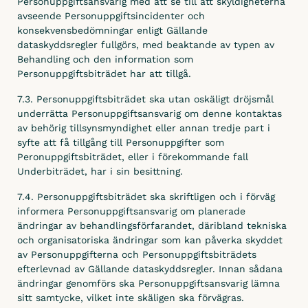
Personuppgiftsansvarig med att se till att skyldigheterna
avseende Personuppgiftsincidenter och
konsekvensbedömningar enligt Gällande
dataskyddsregler fullgörs, med beaktande av typen av
Behandling och den information som
Personuppgiftsbiträdet har att tillgå.
7.3. Personuppgiftsbiträdet ska utan oskäligt dröjsmål
underrätta Personuppgiftsansvarig om denne kontaktas
av behörig tillsynsmyndighet eller annan tredje part i
syfte att få tillgång till Personuppgifter som
Peronuppgiftsbiträdet, eller i förekommande fall
Underbiträdet, har i sin besittning.
7.4. Personuppgiftsbiträdet ska skriftligen och i förväg
informera Personuppgiftsansvarig om planerade
ändringar av behandlingsförfarandet, däribland tekniska
och organisatoriska ändringar som kan påverka skyddet
av Personuppgifterna och Personuppgiftsbiträdets
efterlevnad av Gällande dataskyddsregler. Innan sådana
ändringar genomförs ska Personuppgiftsansvarig lämna
sitt samtycke, vilket inte skäligen ska förvägras.