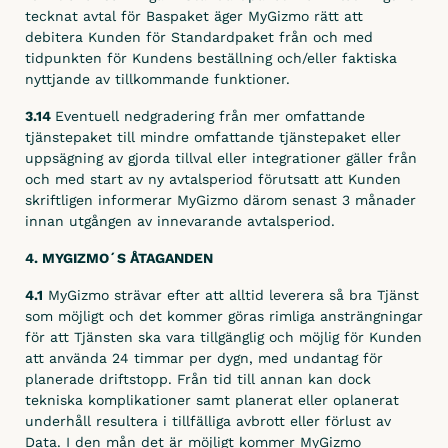
tecknat avtal för Baspaket äger MyGizmo rätt att
debitera Kunden för Standardpaket från och med
tidpunkten för Kundens beställning och/eller faktiska
nyttjande av tillkommande funktioner.
3.14
Eventuell nedgradering från mer omfattande
tjänstepaket till mindre omfattande tjänstepaket eller
uppsägning av gjorda tillval eller integrationer gäller från
och med start av ny avtalsperiod förutsatt att Kunden
skriftligen informerar MyGizmo därom senast 3 månader
innan utgången av innevarande avtalsperiod.
4. MYGIZMO´S ÅTAGANDEN
4.1
MyGizmo strävar efter att alltid leverera så bra Tjänst
som möjligt och det kommer göras rimliga ansträngningar
för att Tjänsten ska vara tillgänglig och möjlig för Kunden
att använda 24 timmar per dygn, med undantag för
planerade driftstopp. Från tid till annan kan dock
tekniska komplikationer samt planerat eller oplanerat
underhåll resultera i tillfälliga avbrott eller förlust av
Data. I den mån det är möjligt kommer MyGizmo