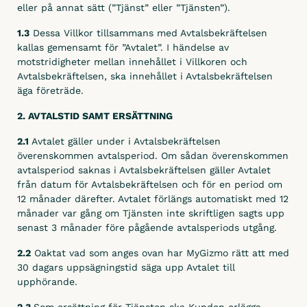
eller på annat sätt (”Tjänst” eller ”Tjänsten”).
Tidrapportering
1.3
Dessa Villkor tillsammans med Avtalsbekräftelsen
Fordonsrapportering
kallas gemensamt för ”Avtalet”. I händelse av
motstridigheter mellan innehållet i Villkoren och
Materialrapportering
Avtalsbekräftelsen, ska innehållet i Avtalsbekräftelsen
äga företräde.
Ersättningar
2. AVTALSTID SAMT ERSÄTTNING
Hantera
2.1
Avtalet gäller under i Avtalsbekräftelsen
Projektuppföljning
överenskommen avtalsperiod. Om sådan överenskommen
avtalsperiod saknas i Avtalsbekräftelsen gäller Avtalet
Fakturaunderlag
från datum för Avtalsbekräftelsen och för en period om
Löneunderlag
12 månader därefter. Avtalet förlängs automatiskt med 12
månader var gång om Tjänsten inte skriftligen sagts upp
ÄTA – hantering
senast 3 månader före pågående avtalsperiods utgång.
Leverantörsfaktura
2.2
Oaktat vad som anges ovan har MyGizmo rätt att med
30 dagars uppsägningstid säga upp Avtalet till
Byggdagbok
upphörande.
Arbetsorder