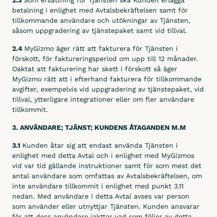
2.3
Som ersättning för Tjänsten ska Kunden erlägga
Dokumenthantering
betalning i enlighet med Avtalsbekräftelsen samt för
tillkommande användare och utökningar av Tjänsten,
Formulär & Checklistor
såsom uppgradering av tjänstepaket samt vid tillval.
Kundsignatur
2.4
MyGizmo äger rätt att fakturera för Tjänsten i
förskott, för faktureringsperiod om upp till 12 månader.
Attestering
Oaktat att fakturering har skett i förskott så äger
Prislistor
MyGizmo rätt att i efterhand fakturera för tillkommande
avgifter, exempelvis vid uppgradering av tjänstepaket, vid
tillval, ytterligare integrationer eller om fler användare
Integrera
tillkommit.
Ekonomisystem
3. ANVÄNDARE; TJÄNST; KUNDENS ÅTAGANDEN M.M
Fortnox
3.1
Kunden åtar sig att endast använda Tjänsten i
enlighet med detta Avtal och i enlighet med MyGizmos
Spiris (tidigare Visma)
vid var tid gällande instruktioner samt för som mest det
Visma
antal användare som omfattas av Avtalsbekräftelsen, om
inte användare tillkommit i enlighet med punkt 3.11
Administration 1 000 / 2 000
nedan. Med användare i detta Avtal avses var person
som använder eller utnyttjar Tjänsten. Kunden ansvarar
för att dess användare iakttar vad som följer av detta