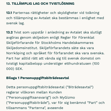
13. TILLÄMPLIG LAG OCH TVISTLÖSNING
13.1
Parternas rättigheter och skyldigheter vid tolkning
och tillämpning av Avtalet ska bestämmas i enlighet med
svensk lag.
13.2
Tvist som uppstår i anledning av Avtalet ska slutligt
avgöras genom skiljedom enligt Regler för Förenklat
Skiljeförfarande för Stockholms Handelskammares
Skiljedomsinstitut. Skiljeförfarandets säte ska vara
Norrköping och språket för förfarandet ska vara svenska.
Part har alltid rätt att vända sig till svensk domstol om
tvistigt kapitalbelopp understiger etthundratusen (100
000) SEK.
Bilaga 1 Personuppgiftsbiträdesavtal
Detta personuppgiftsbiträdesavtal (”Biträdesavtal”)
reglerar villkoren mellan Kunden
(”Personuppgiftsansvarig”) och MyGizmo
(”Personuppgiftsbiträde”), var för sig benämnd ”Part” och
tillsammans ”Parterna”, avseende