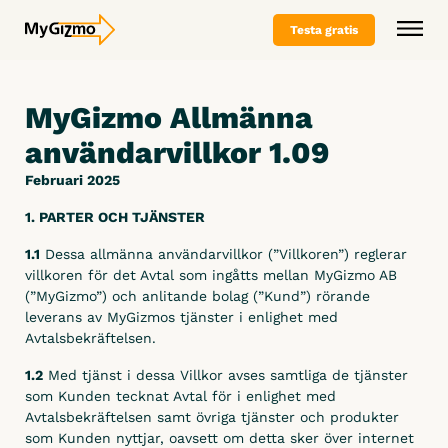
Testa gratis
MyGizmo Allmänna
Varför MyGizmo
användarvillkor 1.09
Branscher
Vårt erbjudande
Februari 2025
Funktioner
Varför oss
Bygg
Paket & priser
1. PARTER OCH TJÄNSTER
Byt till Mygizmo
Måleri
Offerera
Boka demo
1.1
Dessa allmänna användarvillkor (”Villkoren”) reglerar
Offertverktyg
Referenser
Entreprenad
villkoren för det Avtal som ingåtts mellan MyGizmo AB
Kontakta oss
(”MyGizmo”) och anlitande bolag (”Kund”) rörande
Plåtslageri
leverans av MyGizmos tjänster i enlighet med
Planera
Avtalsbekräftelsen.
Trädgård & Skötsel
Kontakta oss
Testa gratis
Logga in
Planeringsverktyg
1.2
Med tjänst i dessa Villkor avses samtliga de tjänster
Riv & Sanering
Boka demo
Tidplan (tillägg på planeringsverktyg)
som Kunden tecknat Avtal för i enlighet med
Plattsättare
Testa gratis
Avtalsbekräftelsen samt övriga tjänster och produkter
som Kunden nyttjar, oavsett om detta sker över internet
Rapportera