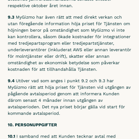
respektive oktober året innan.
9.3
MyGizmo har även rätt att med direkt verkan och
utan föregående information höja priset för Tjänsten om
höjningen beror på omständighet som MyGizmo vi inte
kan kontrollera, såsom ökade kostnader för integrationer
med tredjepartsprogram eller tredjepartstjänster,
underleverantörer (inkluderat AWS eller annan leverantör
för molntjänster eller drift), skatter eller annan
omständighet av ekonomisk betydelse som påverkar
kostnaden för att tillhandahålla Tjänsten.
9.4
Utöver vad som anges i punkt 9.2 och 9.3 har
MyGizmo rätt att höja priset för Tjänsten vid utgången av
pågående avtalsperiod genom att informera Kunden
därom senast 4 månader innan utgången av
avtalsperioden. Det nya priset börjar gälla vid start för
kommande avtalsperiod.
10. PERSONUPPGIFTER
10.1
I samband med att Kunden tecknar avtal med