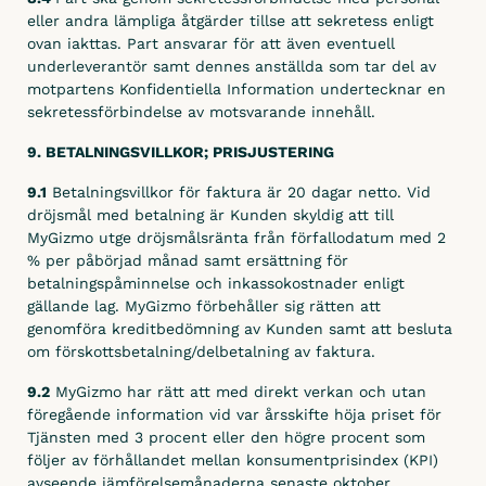
eller andra lämpliga åtgärder tillse att sekretess enligt
ovan iakttas. Part ansvarar för att även eventuell
underleverantör samt dennes anställda som tar del av
motpartens Konfidentiella Information undertecknar en
sekretessförbindelse av motsvarande innehåll.
9. BETALNINGSVILLKOR; PRISJUSTERING
9.1
Betalningsvillkor för faktura är 20 dagar netto. Vid
dröjsmål med betalning är Kunden skyldig att till
MyGizmo utge dröjsmålsränta från förfallodatum med 2
% per påbörjad månad samt ersättning för
betalningspåminnelse och inkassokostnader enligt
gällande lag. MyGizmo förbehåller sig rätten att
genomföra kreditbedömning av Kunden samt att besluta
om förskottsbetalning/delbetalning av faktura.
9.2
MyGizmo har rätt att med direkt verkan och utan
föregående information vid var årsskifte höja priset för
Tjänsten med 3 procent eller den högre procent som
följer av förhållandet mellan konsumentprisindex (KPI)
avseende jämförelsemånaderna senaste oktober