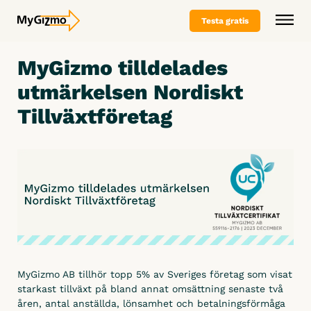
Testa gratis
MyGizmo tilldelades
Varför MyGizmo
utmärkelsen Nordiskt
Branscher
Tillväxtföretag
Vårt erbjudande
Funktioner
Varför oss
Bygg
Paket & priser
Byt till Mygizmo
Måleri
Offerera
Boka demo
Offertverktyg
Referenser
Entreprenad
Kontakta oss
Plåtslageri
Planera
Trädgård & Skötsel
Kontakta oss
Testa gratis
Logga in
Planeringsverktyg
Riv & Sanering
Boka demo
Tidplan (tillägg på planeringsverktyg)
MyGizmo AB tillhör topp 5% av Sveriges företag som visat
Plattsättare
Testa gratis
starkast tillväxt på bland annat omsättning senaste två
åren, antal anställda, lönsamhet och betalningsförmåga
Rapportera