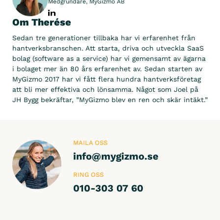
Medgrundare, MyGizmo AB
Dokumenthantering
Om Therése
Formulär & Checklistor
Sedan tre generationer tillbaka har vi erfarenhet från
Kundsignatur
hantverksbranschen. Att starta, driva och utveckla SaaS
bolag (software as a service) har vi gemensamt av ägarna
Attestering
i bolaget mer än 80 års erfarenhet av. Sedan starten av
Prislistor
MyGizmo 2017 har vi fått flera hundra hantverksföretag
att bli mer effektiva och lönsamma. Något som Joel på
JH Bygg bekräftar, ”MyGizmo blev en ren och skär intäkt.”
Integrera
Ekonomisystem
MAILA OSS
Fortnox
info@mygizmo.se
Spiris (tidigare Visma)
RING OSS
Visma
010-303 07 60
Administration 1 000 / 2 000