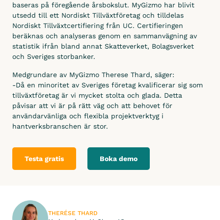
baseras på föregående årsbokslut. MyGizmo har blivit
Tidrapportering
utsedd till ett Nordiskt Tillväxtföretag och tilldelas
Nordiskt Tillväxtcertifiering från UC. Certifieringen
Fordonsrapportering
beräknas och analyseras genom en sammanvägning av
statistik ifrån bland annat Skatteverket, Bolagsverket
Materialrapportering
och Sveriges storbanker.
Ersättningar
Medgrundare av MyGizmo Therese Thard, säger:
-Då en minoritet av Sveriges företag kvalificerar sig som
Hantera
tillväxtföretag är vi mycket stolta och glada. Detta
påvisar att vi är på rätt väg och att behovet för
Projektuppföljning
användarvänliga och flexibla projektverktyg i
Fakturaunderlag
hantverksbranschen är stor.
Löneunderlag
Testa gratis
Boka demo
ÄTA – hantering
Leverantörsfaktura
Byggdagbok
Arbetsorder
THERÉSE THARD